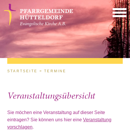
Direkt zum Inhalt
Sie sind hier
STARTSEITE
TERMINE
Veranstaltungsübersicht
Sie möchen eine Veranstaltung auf dieser Seite
eintragen? Sie können uns hier eine
Veranstaltung
vorschlagen
.