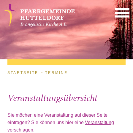
Direkt zum Inhalt
Sie sind hier
STARTSEITE
TERMINE
Veranstaltungsübersicht
Sie möchen eine Veranstaltung auf dieser Seite
eintragen? Sie können uns hier eine
Veranstaltung
vorschlagen
.