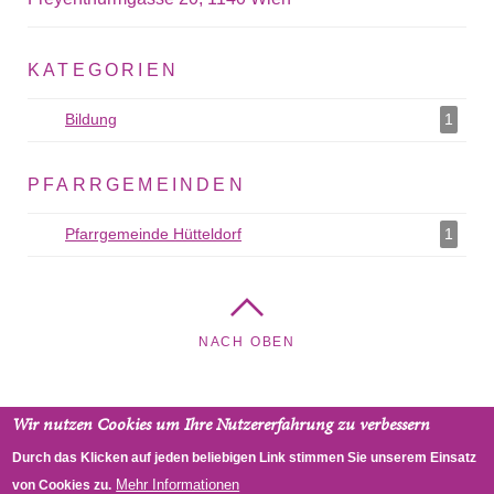
KATEGORIEN
Bildung
Bildung als Filter hinzufügen
1
PFARRGEMEINDEN
Pfarrgemeinde Hütteldorf
Pfarrgemeinde Hütteldorf als Filter
1
hinzufügen
NACH OBEN
Wir nutzen Cookies um Ihre Nutzererfahrung zu verbessern
Trinitatiskirche - Pfarrgemeinde Hütteldorf,
Durch das Klicken auf jeden beliebigen Link stimmen Sie unserem Einsatz
Freyenthurmgasse 20, 1140 Wien, Österreich
Mehr Informationen
von Cookies zu.