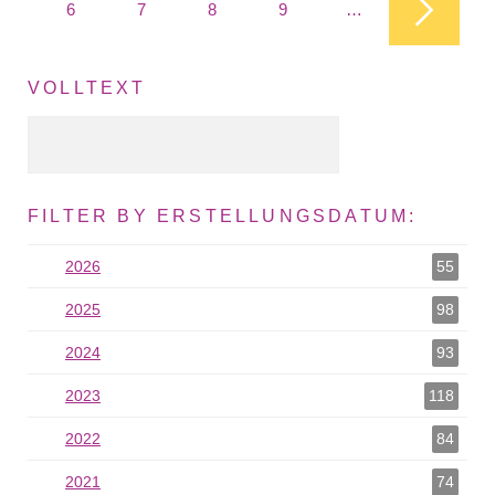
6
7
8
9
…
VOLLTEXT
Volltext Suche
FILTER BY ERSTELLUNGSDATUM:
2026
2026 als Filter hinzufügen
55
2025
2025 als Filter hinzufügen
98
2024
2024 als Filter hinzufügen
93
2023
2023 als Filter hinzufügen
118
2022
2022 als Filter hinzufügen
84
2021
2021 als Filter hinzufügen
74