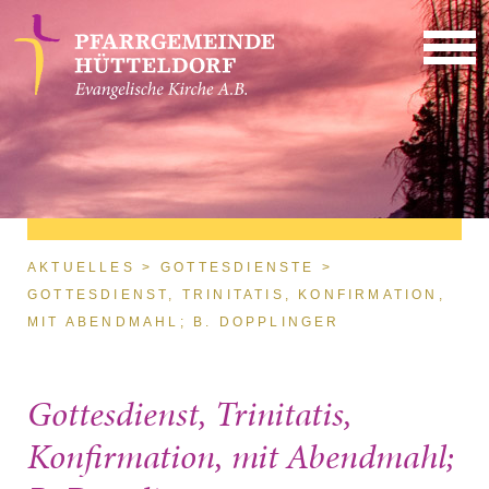
Direkt zum Inhalt
Sie sind hier
AKTUELLES
GOTTESDIENSTE
GOTTESDIENST, TRINITATIS, KONFIRMATION,
MIT ABENDMAHL; B. DOPPLINGER
Gottesdienst, Trinitatis,
Konfirmation, mit Abendmahl;